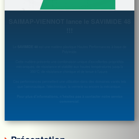
SAIMAP-VIENNOT lance le SAVIMIDE 48
!!!
Le
SAVIMIDE 48
est une matière plastique Hautes Performances à base de
Polyimide.
Cette matière présente une combinaison unique d’excellentes propriétés
mécaniques, de résistance et stabilité aux hautes températures jusqu’à
350°C, de résistance chimique et de tenue à l’usure.
Ces performances permettent une utilisation dans des domaines variés tels
que l’aéronautique, l’électronique, la verrerie ou encore la mécanique.
Pour plus d’informations, n’hésitez pas à contacter notre service
commercial.