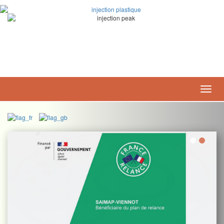
ZI - 12 rue des caves
28350 St Lubin-des-Joncherets
Tél. 02.32.58.15.72